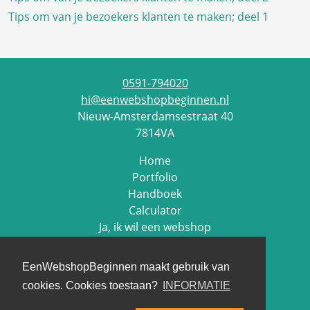
Tips om van je bezoekers klanten te maken; deel 1
0591-794020
hi@eenwebshopbeginnen.nl
Nieuw-Amsterdamsestraat 40
7814VA
Home
Portfolio
Handboek
Calculator
Ja, ik wil een webshop
Contact
EenWebshopBeginnen maakt gebruik van
Cookie beleid
cookies. Cookies toestaan?
INFORMATIE
Privacy beleid