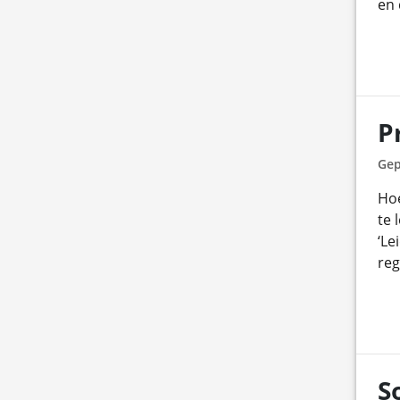
en 
P
Gep
Hoe
te 
‘Le
reg
S