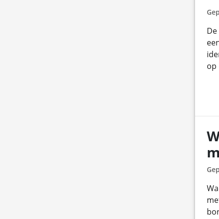
Gep
De 
een
ide
op 
W
m
Gep
Wan
met
bor