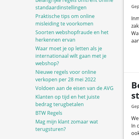
Belangrijke regels omtrent online
Gep
standaardinstellingen
Praktische tips om online
Inm
misleiding te voorkomen
zak
Soorten webshopfraude en het
Wan
herkennen ervan
aan
Waar moet je op letten als je
internationaal wilt gaan met je
webshop?
Nieuwe regels voor online
verkopen per 28 mei 2022
B
Voldoen aan de eisen van de AVG
s
Klanten op tijd en het juiste
bedrag terugbetalen
Gep
BTW Regels
We 
Mag mijn klant zomaar wat
In 
terugsturen?
ook