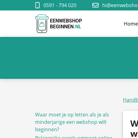
0591 - 794 020
hi@eenwebshop
EENWEBSHOP
Hom
BEGINNEN
.NL
Handb
Waar moet je op letten als je als
W
minderjarige een webshop wilt
beginnen?
w