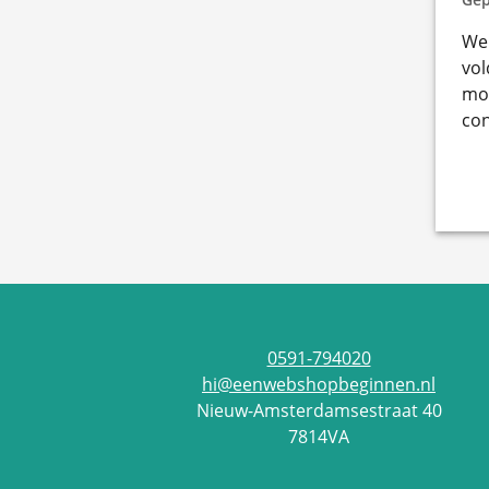
We 
vol
mom
con
0591-794020
hi@eenwebshopbeginnen.nl
Nieuw-Amsterdamsestraat 40
7814VA