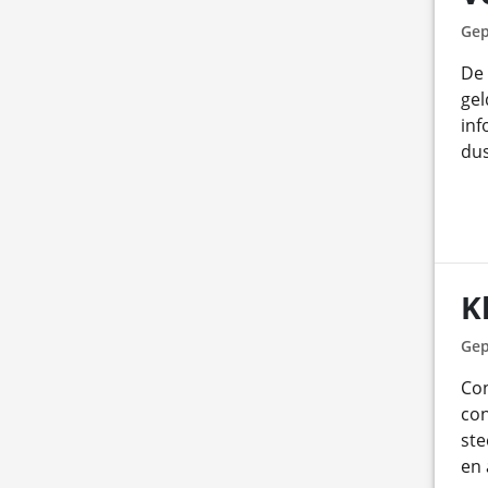
Gep
De 
gel
inf
dus
K
Gep
Co
con
ste
en 