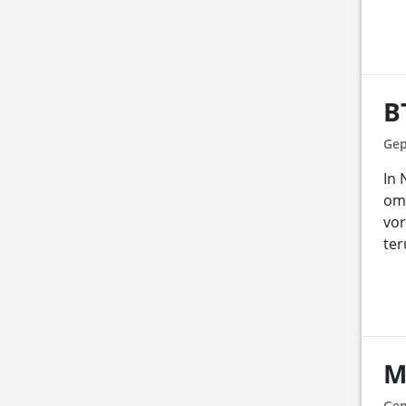
B
Gep
In 
omz
vor
ter
M
Gep