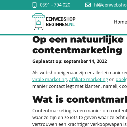
0591 - 794 020
hi@eenwebshop
EENWEBSHOP
Hom
BEGINNEN
.NL
Op een natuurlijke
contentmarketing
Geplaatst op: september 14, 2022
Als webshopeigenaar zijn er allerlei manier
virale marketing
,
affiliate marketing
en
doel
manier contact legt met klanten, namelijk c
Wat is contentmar
Contentmarketing is een manier om content
waar ze zijn en ze iets te geven waar ze ech
vertrouwen een krachtiger verkoopwapen is 