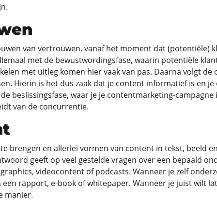
jn.
uwen
uwen van vertrouwen, vanaf het moment dat (potentiële) k
allemaal met de bewustwordingsfase, waarin potentiële klant
tikelen met uitleg komen hier vaak van pas. Daarna volgt de 
 Hierin is het dus zaak dat je content informatief is en je 
 er de beslissingsfase, waar je je contentmarketing-campagne
eidt van de concurrentie.
nt
te brengen en allerlei vormen van content in tekst, beeld en
antwoord geeft op veel gestelde vragen over een bepaald on
raphics, videocontent of podcasts. Wanneer je zelf onderzoe
een rapport, e-book of whitepaper. Wanneer je juist wilt la
e manier.