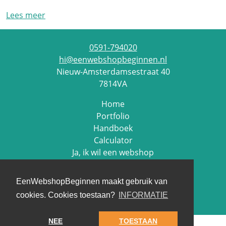
Lees meer
0591-794020
hi@eenwebshopbeginnen.nl
Nieuw-Amsterdamsestraat 40
7814VA
Home
Portfolio
Handboek
Calculator
Ja, ik wil een webshop
Contact
EenWebshopBeginnen maakt gebruik van
Cookie beleid
cookies. Cookies toestaan?
INFORMATIE
Privacy beleid
NEE
TOESTAAN