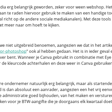
edia erg belangrijk geworden, zeker voor ween webshop. He
s aan te raden hiervoor gebruik te maken van een handige too
al richt op de andere sociale mediakanalen). Met deze tools
et meer naar om hoeft te kijken.
 niet uitgebreid benoemen, aangezien we dat in het artike
oor-photoshop
” ook al hebben gedaan. Het is in ieder gev
er bent. Wanneer je Canva gebruikt in combinatie met Eye D
r de kleurcode achterhalen en deze weer in Canva gebruiken 
re ondernemer natuurlijk erg belangrijk, maar als startende
is dan absoluut een aanrader, aangezien een het vrij eenv
 administratie goed bijhouden, van het maken en versturen
ken voor je BTW-aangifte die je doorgaans elk kwartaal doet