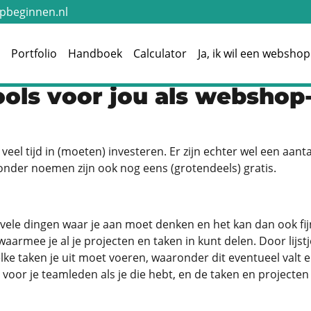
beginnen.nl
e
Portfolio
Handboek
Calculator
Ja, ik wil een webshop
 tools voor jou als websho
 veel tijd in (moeten) investeren. Er zijn echter wel een a
ronder noemen zijn ook nog eens (grotendeels) gratis.
vele dingen waar je aan moet denken en het kan dan ook fijn
waarmee je al je projecten en taken in kunt delen. Door lij
lke taken je uit moet voeren, waaronder dit eventueel valt e
or je teamleden als je die hebt, en de taken en projecten 