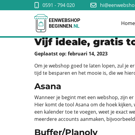
0591 - 794 020
hi@eenwebshop
EENWEBSHOP
Hom
BEGINNEN
.NL
Vijf ideale, gratis
Geplaatst op: februari 14, 2023
Om je webshop goed te laten lopen, zul je er
tijd te besparen en het mooie is, die we hie
Asana
Wanneer je begint met een webshop, zijn er 
Hier komt de tool Asana om de hoek kijken, 
een kalender toe te voegen, weet je exact we
meerdere accounts aanmaken, bijvoorbeeld vo
Buffer/Planoly