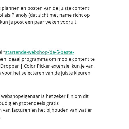
t plannen en posten van de juiste content
l als Planoly (dat zicht met name richt op
 kun je post een paar weken vooruit
l “
startende-webshop/de-5-beste-
al een ideaal programma om mooie content te
ropper | Color Picker extensie, kun je van
voor het selecteren van de juiste kleuren.
 webshopeigenaar is het zeker fijn om dit
oudig en grotendeels gratis
 van facturen en het bijhouden van wat er
.