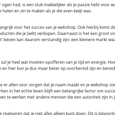
ogen had, is een stuk makkelijker als je passie hebt voor wa
e halen en zin te maken als je die even kwijt was.
elangrijk voor het succes van je webshop. Ook hierbij komt 
oducten die je (wilt) verkopen. Daarnaast is het een groot vo
’ kiezen kan daarom verstandig zijn: een kleinere markt waar
 je heel wat moeten opofferen van je tijd en energie. Hoewe
en hier kun je dus maar beter op voorbereid zijn en bereid zi
ie er allen voor zorgen dat je naam maakt en je webshop st
ken in het echte leven blijft een belangrijke factor om succ
men te werken met andere mensen die een autoriteit zijn in
te realiseren dat je niet alles alleen kunt doen. Dit is bijv