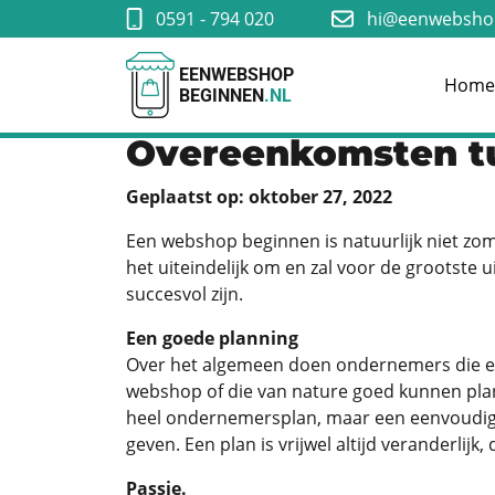
0591 - 794 020
hi@eenwebshop
EENWEBSHOP
Hom
BEGINNEN
.NL
Overeenkomsten tu
Geplaatst op: oktober 27, 2022
Een webshop beginnen is natuurlijk niet zom
het uiteindelijk om en zal voor de grootst
succesvol zijn.
Een goede planning
Over het algemeen doen ondernemers die ee
webshop of die van nature goed kunnen plann
heel ondernemersplan, maar een eenvoudiger 
geven. Een plan is vrijwel altijd veranderlij
Passie.